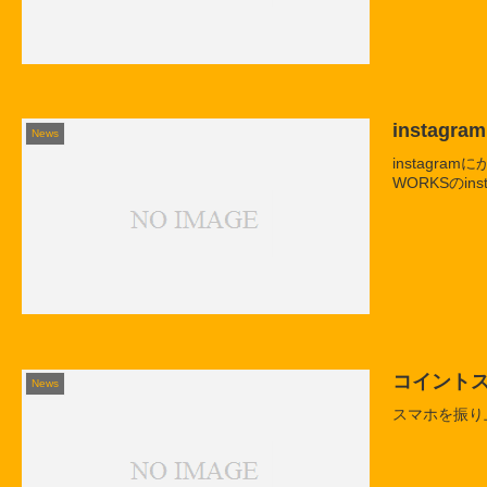
insta
News
instag
WORKSのi
コイント
News
スマホを振り