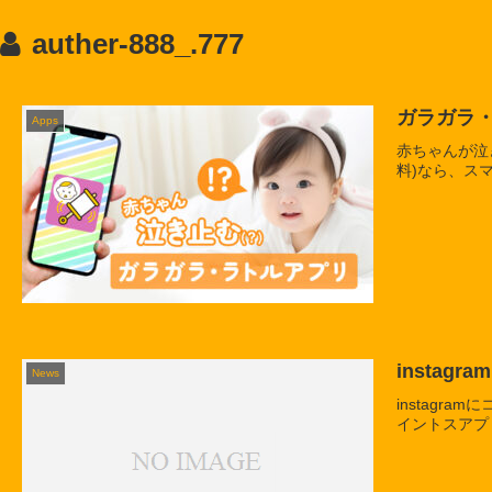
auther-888_.777
ガラガラ・
Apps
赤ちゃんが泣
料)なら、ス
insta
News
instagr
イントスアプ